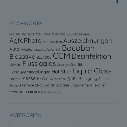
STICHWORTE
7641
7681
646
704
705
7603
7624
7650
7656
8523
Afrika
AgfaPhoto
Auszeichnungen
Anti-Beschlag
Bacoban
Auto
Awards
Aviationscouts
CCM
Desinfektion
Biosativa
BLU1000
Flüssigglas
Dexan
Graffiti
Gewerbe
Liquid Glass
Hot Stuff
Handyversiegelungen
Messe
PFAS
Reinigung
QuiBit
Sachets
Marmor
Private Label
Solar
service
Shop
Soziales Engagement
Textilien
Sealquid
Training
tiosept
Versiegelung
KATEGORIEN
Kategorien