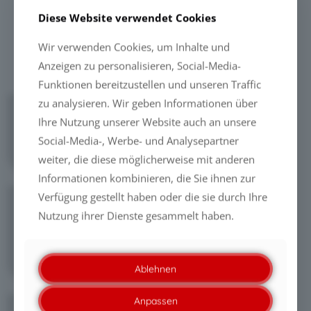
UV-Beständig
Ja
Ja
Diese Website verwendet Cookies
Wir verwenden Cookies, um Inhalte und
14 Jahre alter Caravan versiegelt mit 7640
Anzeigen zu personalisieren, Social-Media-
Funktionen bereitzustellen und unseren Traffic
zu analysieren. Wir geben Informationen über
DOWNLOADS
Ihre Nutzung unserer Website auch an unsere
Flyer: Camper- & Bootsversiegelungen
Social-Media-, Werbe- und Analysepartner
(
PDF
)
weiter, die diese möglicherweise mit anderen
Informationen kombinieren, die Sie ihnen zur
Verfügung gestellt haben oder die sie durch Ihre
VIDEOS
Nutzung ihrer Dienste gesammelt haben.
"Caravan-Versiegelung mit 97656"
"Windschutzscheiben-Versiegelung an
einem Power-Boot"
Ablehnen
Anpassen
PROJEKTE