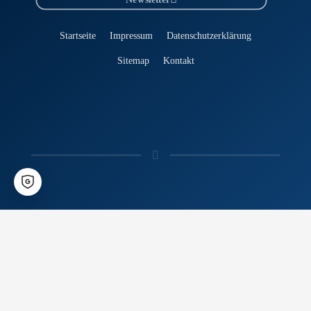
Startseite
Impressum
Datenschutzerklärung
Sitemap
Kontakt
02206 / 938 590-0
info@ccm-liquid-glass.com
CCM
- The Liquid Glass Experts
Tomorrow's Technology. Today.