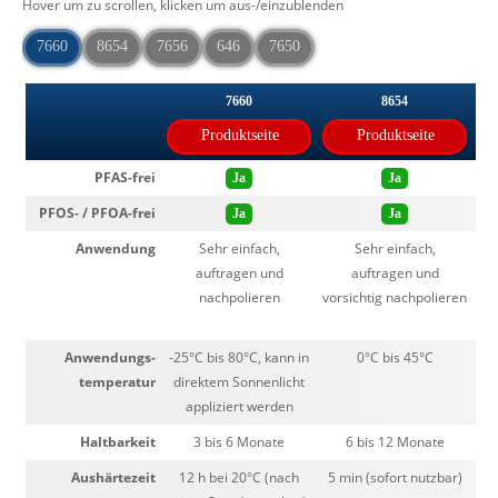
Hover um zu scrollen, klicken um aus-/einzublenden
7660
8654
7656
646
7650
7660
8654
Produktseite
Produktseite
PFAS-frei
Ja
Ja
PFOS- / PFOA-frei
Ja
Ja
Anwendung
Sehr einfach,
Sehr einfach,
auftragen und
auftragen und
vo
nachpolieren
vorsichtig nachpolieren
un
Anwendungs-
-25°C bis 80°C, kann in
0°C bis 45°C
temperatur
direktem Sonnenlicht
appliziert werden
Haltbarkeit
3 bis 6 Monate
6 bis 12 Monate
Aushärtezeit
12 h bei 20°C (nach
5 min (sofort nutzbar)
1