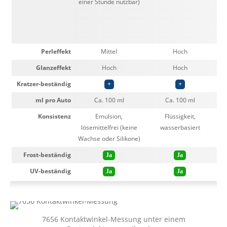
einer Stunde nutzbar)
ei
Perleffekt
Mittel
Hoch
Glanzeffekt
Hoch
Hoch
Kratzer-beständig
+
+
ml pro Auto
Ca. 100 ml
Ca. 100 ml
Konsistenz
Emulsion,
Flüssigkeit,
lösemittelfrei (keine
wasserbasiert
Wachse oder Silikone)
Frost-beständig
Ja
Ja
UV-beständig
Ja
Ja
7656 Kontaktwinkel-Messung unter einem