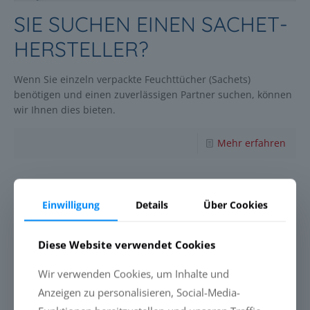
SIE SUCHEN EINEN SACHET-
HERSTELLER?
Wenn Sie einzeln verpackte Feuchttücher (Sachets)
benötigen und einen zuverlässigen Partner suchen, können
wir Ihnen dies bieten.
Mehr erfahren
29. Oktober 2021
Einwilligung
Details
Über Cookies
CCM FÜHRT
Diese Website verwendet Cookies
KUNSTSTOFFFREIES VLIES
Wir verwenden Cookies, um Inhalte und
FÜR SACHETS EIN
Anzeigen zu personalisieren, Social-Media-