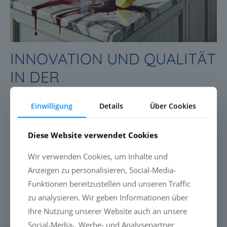
INNOVATION UND QUALITÄT
IN DER
MARMORVERSIEGELUNG
Einwilligung
Details
Über Cookies
In unserer umfangreichen Forschungs- und
Entwicklungsarbeit haben wir das 7641 Q² Marble PRO
Diese Website verwendet Cookies
Versiegelungssystem entwickelt. Es bietet eine unschlagbare
Kombination aus Schutz und Ästhetik für
Wir verwenden Cookies, um Inhalte und
Marmoroberflächen.
Anzeigen zu personalisieren, Social-Media-
Funktionen bereitzustellen und unseren Traffic
Mehr erfahren
zu analysieren. Wir geben Informationen über
Ihre Nutzung unserer Website auch an unsere
Social-Media-, Werbe- und Analysepartner