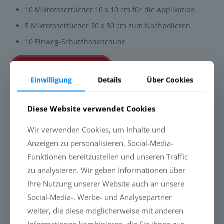
10 Mikrofasertücher 10 x 10 cm für die Applikation
5 Mikrofasertücher 30 x 30 cm zum Nachpolieren
10 Einweg-Schutzhandschuhe
Jetzt anfordern
Einwilligung
Details
Über Cookies
PROBLEME, DIE MIT DER
Diese Website verwendet Cookies
VERSIEGELUNG GEMINDERT
Wir verwenden Cookies, um Inhalte und
WERDEN
Anzeigen zu personalisieren, Social-Media-
Wettereinflüsse durch Regen, Wind,
Funktionen bereitzustellen und unseren Traffic
Schnee, Eis und Sonne
zu analysieren. Wir geben Informationen über
Verschmutzung durch Vogelkot,
Ihre Nutzung unserer Website auch an unsere
Baumharze, Blätter, Laub und
Social-Media-, Werbe- und Analysepartner
Pollenflug = geringere
Lichtadaptionsfähigkeit
weiter, die diese möglicherweise mit anderen