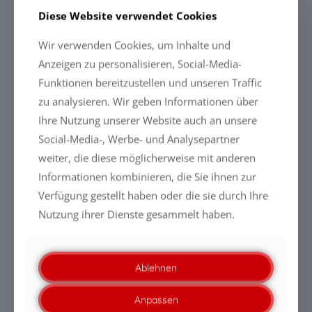
Cleaning & Coating Penzance Promenade
(
PDF
)
Diese Website verwendet Cookies
Pizza Oven
(
PDF
)
Wir verwenden Cookies, um Inhalte und
Commercial Kitchen
(
PDF
)
Anzeigen zu personalisieren, Social-Media-
Stadium in Iceland
(
PDF
)
Funktionen bereitzustellen und unseren Traffic
Coating Bronze Sculptures by Dali
(
PDF
)
zu analysieren. Wir geben Informationen über
Ihre Nutzung unserer Website auch an unsere
Cleaning and coating of a concrete wall
(
PDF
)
Social-Media-, Werbe- und Analysepartner
Hitzeschutz für Bänke in Paderborn (Westfalen-Blatt)
weiter, die diese möglicherweise mit anderen
(
PDF
)
Informationen kombinieren, die Sie ihnen zur
Graffiti-Schutz in Hennef
Verfügung gestellt haben oder die sie durch Ihre
Glass Surfaces (TiO²) at an Airport
(
PDF
)
Nutzung ihrer Dienste gesammelt haben.
Paving Stones in the City Stadtlohn
(
PDF
)
Half-timbered House
(
PDF
)
Ablehnen
Application Balcony
(
PDF
)
Marble Top Wash Basin at Ascott Makati (Philippines)
Anpassen
(
PDF
)