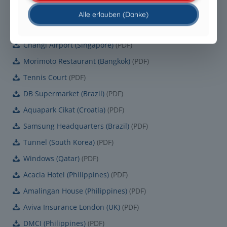
Leonardo Hotel (Germany)
(
PDF
)
Alle erlauben (Danke)
Fametro University Manaus (Brasil)
(
PDF
)
Changi Airport (Singapore)
(
PDF
)
Morimoto Restaurant (Bangkok)
(
PDF
)
Tennis Court
(
PDF
)
DB Supermarket (Brazil)
(
PDF
)
Aquapark Cikat (Croatia)
(
PDF
)
Samsung Headquarters (Brazil)
(
PDF
)
Tunnel (South Korea)
(
PDF
)
Windows (Qatar)
(
PDF
)
Acacia Hotel (Philippines)
(
PDF
)
Amalingan House (Philippines)
(
PDF
)
Aviva Insurance London (UK)
(
PDF
)
DMCI (Philippines)
(
PDF
)