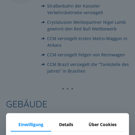
Straßenbahn der Kasseler
Verkehrsbetriebe versiegelt
Crystalusion Werbepartner Nigel Lamb
gewinnt den Red Bull Wettbewerb
CCM versiegelt ersten Metro-Waggon in
Ankara
CCM versiegelt Felgen von Rennwagen
CCM Brazil versiegelt die “Tankstelle des
Jahres” in Brasilien
GEBÄUDE
Einwilligung
Details
Über Cookies
Beispiele