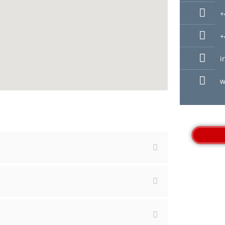
+
+
i
w