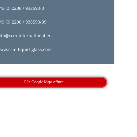
49 (0) 2206 / 938590-0
49 (0) 2206 / 938590-99
nfo@ccm-international.eu
ww.ccm-liquid-glass.com
In Google Maps öffnen