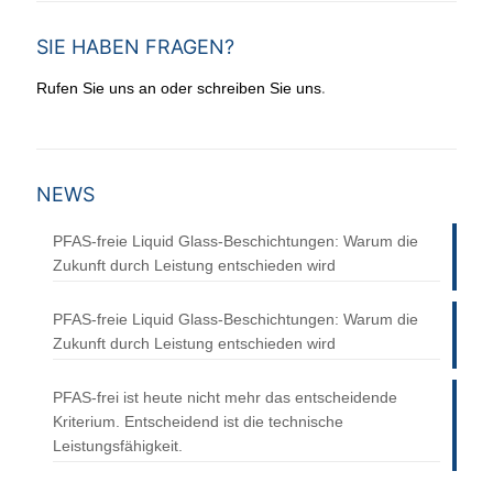
Smartphone gesünder. Trotz der Herausforderung
durch minderwertige asiatische Kopien, die den Markt
SIE HABEN FRAGEN?
vorübergehend überschwemmten, blieben wir
.
unermüdlich.
Rufen Sie uns an oder schreiben Sie uns
2023 markierte die Einführung der dritten Generation
unserer Smartphone-Coatings, angepasst an einen
sich stark wandelnden Markt mit einer Vielzahl neuer
NEWS
Smartphone-Anbieter. Unsere Liquid Glass
Versiegelung ist die ideale Lösung für alle
PFAS-freie Liquid Glass-Beschichtungen: Warum die
Smartphones, sowohl für die Vorderseite als auch für
Zukunft durch Leistung entschieden wird
die Rückseite aus Glas. Besonders seit der Corona-
Pandemie ist das Thema Gesundheitsschutz wichtiger
PFAS-freie Liquid Glass-Beschichtungen: Warum die
denn je. Unsere biostatische Versiegelung sorgt dafür,
Zukunft durch Leistung entschieden wird
dass Bakterien und Viren auf der Oberfläche nicht
überleben können.
PFAS-frei ist heute nicht mehr das entscheidende
Unsere Liquid Glass Versiegelung, die in Deutschland
Kriterium. Entscheidend ist die technische
entwickelt wurde, blockiert effektiv 80% der Y-
Leistungsfähigkeit.
Wellenstrahlung, wie unabhängige Tests bestätigen.
Sie erhöht die Kratzfestigkeit erheblich und bietet