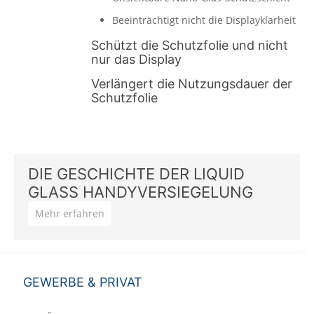
Beeinträchtigt nicht die Displayklarheit
Schützt die Schutzfolie und nicht
nur das Display
Verlängert die Nutzungsdauer der
Schutzfolie
DIE GESCHICHTE DER LIQUID
GLASS HANDYVERSIEGELUNG
Mehr erfahren
Die CCM GmbH aus Overath bei Köln ist stolz darauf,
die weltweit erste Firma zu sein, die Liquid Glass
Versiegelungen auf den Markt gebracht hat. Seit
GEWERBE & PRIVAT
unserer Gründung im Jahr 2006 durch Bernd
Zimmermann haben wir es uns zur Aufgabe gemacht,