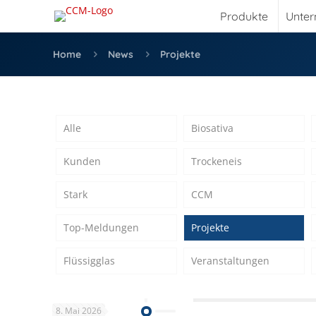
Produkte
Unte
Home
News
Projekte
Alle
Biosativa
Kunden
Trockeneis
Stark
CCM
Top-Meldungen
Projekte
Flüssigglas
Veranstaltungen
8. Mai 2026