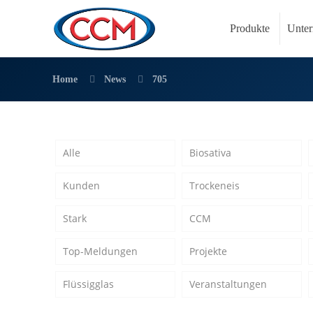
Produkte
Unte
Home
News
705
Alle
Biosativa
Kunden
Trockeneis
Stark
CCM
Top-Meldungen
Projekte
Flüssigglas
Veranstaltungen