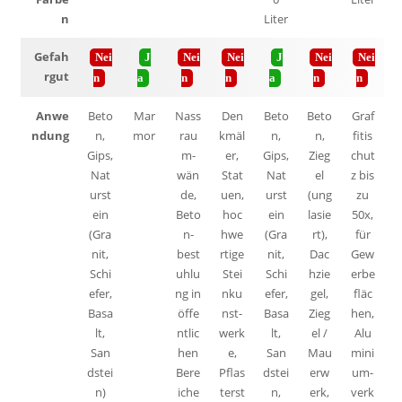
n
Liter
Gefah
Nei
J
Nei
Nei
J
Nei
Nei
rgut
n
a
n
n
a
n
n
Anwe
Beto
Mar
Nass
Den
Beto
Beto
Graf
ndung
n,
mor
rau
kmäl
n,
n,
fitis
Gips,
m-
er,
Gips,
Zieg
chut
Nat
wän
Stat
Nat
el
z bis
urst
de,
uen,
urst
(ung
zu
ein
Beto
hoc
ein
lasie
50x,
(Gra
n-
hwe
(Gra
rt),
für
nit,
best
rtige
nit,
Dac
Gew
Schi
uhlu
Stei
Schi
hzie
erbe
efer,
ng in
nku
efer,
gel,
fläc
Basa
öffe
nst-
Basa
Zieg
hen,
lt,
ntlic
werk
lt,
el /
Alu
San
hen
e,
San
Mau
mini
dstei
Bere
Pflas
dstei
erw
um-
n)
iche
terst
n,
erk,
verk