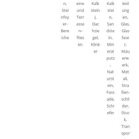
n,
eine
Kalk
Kalk
leid
Stei
und
stein
stei
ung
nfoy
Terr
),
n,
en,
er-
asse
Dac
San
Glas,
Bere
n-
hzie
dste
Glas
iche
flies
gel,
in,
fase
en
Klink
Min
r,
er
eral
Mau
putz
erw
,
erk,
Nat
Met
urst
all,
ein,
Stra
Fass
ßen-
ade,
schil
Schi
der,
efer
Stuc
k,
Tran
spor