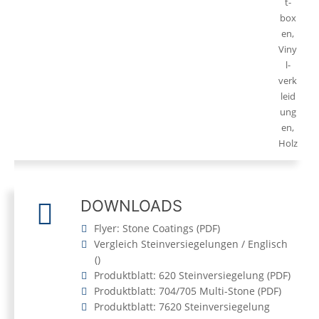
t-
box
en,
Viny
l-
verk
leid
ung
en,
Holz
DOWNLOADS
Flyer: Stone Coatings
(
PDF
)
Vergleich Steinversiegelungen / Englisch
(
)
Produktblatt: 620 Steinversiegelung
(
PDF
)
Produktblatt: 704/705 Multi-Stone
(
PDF
)
Produktblatt: 7620 Steinversiegelung