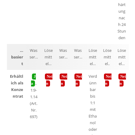
härt
ung
nac
h 24
Stun
den
…
Was
Löse
Was
Was
Löse
Löse
Löse
basier
ser…
mitt
ser…
ser…
mitt
mitt
mitt
t
el…
el…
el..
el…
Erhältl
Verd
J
Nei
Nei
Nei
Nei
Nei
ich als
ünn
,
a
n
n
n
n
n
Konze
bar
1:9-
ntrat
bis
1.14
1:1
(Art.
mit
Nr.
Etha
697)
nol
oder