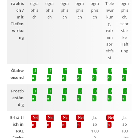
raphis
ogra
ogra
ogra
ogra
ogra
Tiefe
ogra
ch /
phis
phis
phis
phis
phis
nwir
phis
mit
ch
ch
ch
ch
ch
kun
ch,
Tiefen
g,
sehr
wirku
extr
star
ng
em
ke
abri
Haft
ebfe
ung
st
Ölabw
J
J
J
J
J
J
J
eisend
a
a
a
a
a
a
a
Frostb
J
J
J
J
J
J
J
estän
a
a
a
a
a
a
a
dig
Erhältl
Ja,
Ja,
Nei
Nei
Nei
Nei
Nei
ich in
ab
ab
n
n
n
n
n
RAL
1.00
100
Farbe
0
Liter