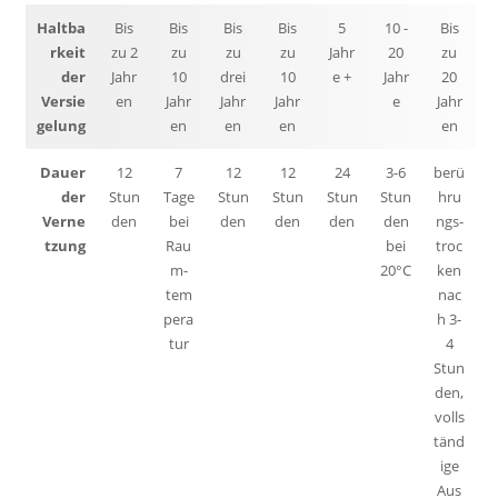
Haltba
Bis
Bis
Bis
Bis
5
10 -
Bis
rkeit
zu 2
zu
zu
zu
Jahr
20
zu
der
Jahr
10
drei
10
e +
Jahr
20
Versie
en
Jahr
Jahr
Jahr
e
Jahr
gelung
en
en
en
en
Dauer
12
7
12
12
24
3-6
berü
der
Stun
Tage
Stun
Stun
Stun
Stun
hru
Verne
den
bei
den
den
den
den
ngs-
tzung
Rau
bei
troc
m-
20°C
ken
tem
nac
pera
h 3-
tur
4
Stun
den,
volls
tänd
ige
Aus