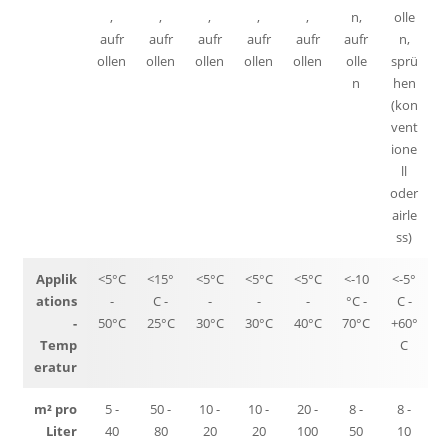
,
,
,
,
,
n,
olle
aufr
aufr
aufr
aufr
aufr
aufr
n,
ollen
ollen
ollen
ollen
ollen
olle
sprü
n
hen
(kon
vent
ione
ll
oder
airle
ss)
Applik
<5°C
<15°
<5°C
<5°C
<5°C
<-10
<-5°
ations
-
C -
-
-
-
°C -
C -
-
50°C
25°C
30°C
30°C
40°C
70°C
+60°
Temp
C
eratur
m² pro
5 -
50 -
10 -
10 -
20 -
8 -
8 -
Liter
40
80
20
20
100
50
10