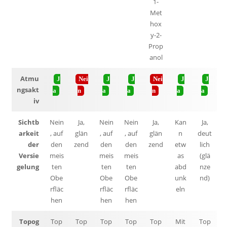
1-
Met
hox
y-2-
Prop
anol
Atmu
J
Nei
J
J
Nei
J
J
ngsakt
a
n
a
a
n
a
a
iv
Sichtb
Nein
Ja,
Nein
Nein
Ja,
Kan
Ja,
arkeit
, auf
glän
, auf
, auf
glän
n
deut
der
den
zend
den
den
zend
etw
lich
Versie
meis
meis
meis
as
(glä
gelung
ten
ten
ten
abd
nze
Obe
Obe
Obe
unk
nd)
rfläc
rfläc
rfläc
eln
hen
hen
hen
Topog
Top
Top
Top
Top
Top
Mit
Top