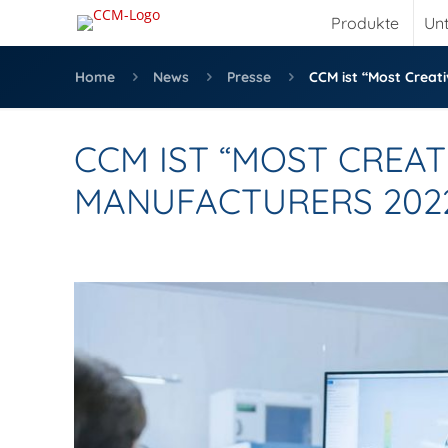
Produkte
Un
Home
News
Presse
CCM ist “Most Creat
CCM IST “MOST CREAT
MANUFACTURERS 202