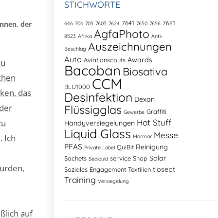
STICHWORTE
7641
7681
nnen, der
646
704
705
7603
7624
7650
7656
AgfaPhoto
8523
Afrika
Anti-
Auszeichnungen
Beschlag
Auto
Awards
Aviationscouts
zu
Bacoban
Biosativa
ichen
CCM
BLU1000
ken, das
Desinfektion
Dexan
 der
Flüssigglas
Graffiti
Gewerbe
Hot Stuff
zu
Handyversiegelungen
Liquid Glass
Messe
. Ich
Marmor
PFAS
Reinigung
QuiBit
Private Label
Solar
Sachets
service
Shop
Sealquid
wurden,
tiosept
Soziales Engagement
Textilien
Training
Versiegelung
ßlich auf