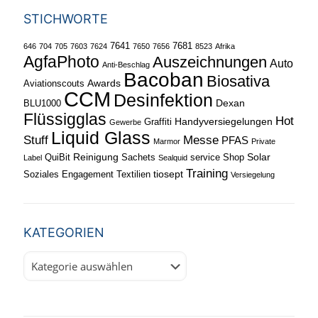
STICHWORTE
7641
7681
646
704
705
7603
7624
7650
7656
8523
Afrika
AgfaPhoto
Auszeichnungen
Auto
Anti-Beschlag
Bacoban
Biosativa
Awards
Aviationscouts
CCM
Desinfektion
Dexan
BLU1000
Flüssigglas
Hot
Handyversiegelungen
Graffiti
Gewerbe
Liquid Glass
Stuff
Messe
PFAS
Marmor
Private
Reinigung
Solar
QuiBit
Sachets
service
Shop
Label
Sealquid
Training
tiosept
Soziales Engagement
Textilien
Versiegelung
KATEGORIEN
Kategorien