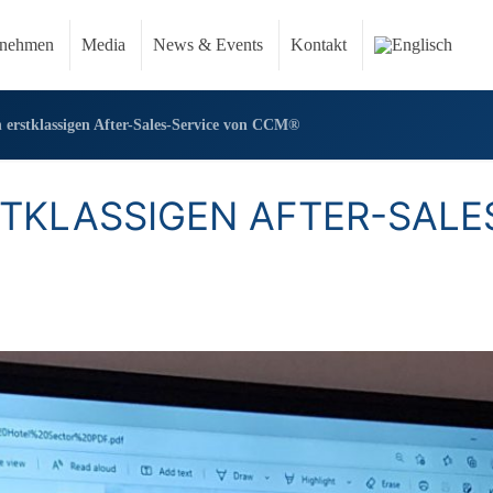
rnehmen
Media
News & Events
Kontakt
n erstklassigen After-Sales-Service von CCM®
STKLASSIGEN AFTER-SALE