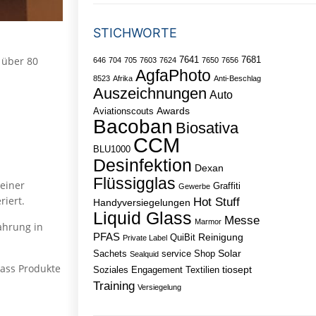
STICHWORTE
7641
7681
 über 80
646
704
705
7603
7624
7650
7656
AgfaPhoto
8523
Afrika
Anti-Beschlag
Auszeichnungen
Auto
Awards
Aviationscouts
Bacoban
Biosativa
CCM
BLU1000
Desinfektion
Dexan
Flüssigglas
seiner
Graffiti
Gewerbe
iert.
Hot Stuff
Handyversiegelungen
Liquid Glass
Messe
Marmor
fahrung in
PFAS
Reinigung
QuiBit
Private Label
Solar
Sachets
service
Shop
Sealquid
lass Produkte
tiosept
Soziales Engagement
Textilien
Training
Versiegelung