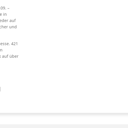
09. –
e in
eder auf
ucher und
esse. 421
en
k auf über
N