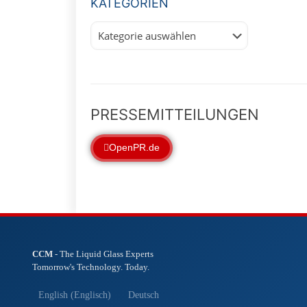
KATEGORIEN
Kategorien
PRESSEMITTEILUNGEN
OpenPR.de
CCM
- The Liquid Glass Experts
Tomorrow's Technology. Today.
English
(
Englisch
)
Deutsch