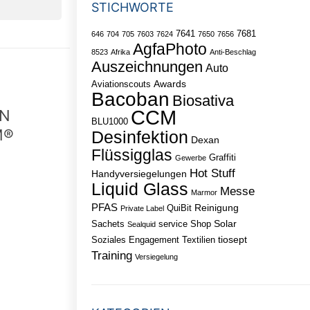
STICHWORTE
7641
7681
646
704
705
7603
7624
7650
7656
AgfaPhoto
8523
Afrika
Anti-Beschlag
Auszeichnungen
Auto
Awards
Aviationscouts
Bacoban
Biosativa
CCM
EN
BLU1000
M®
Desinfektion
Dexan
Flüssigglas
Graffiti
Gewerbe
Hot Stuff
Handyversiegelungen
Liquid Glass
Messe
Marmor
PFAS
Reinigung
QuiBit
Private Label
Solar
Sachets
service
Shop
Sealquid
tiosept
Soziales Engagement
Textilien
Training
Versiegelung