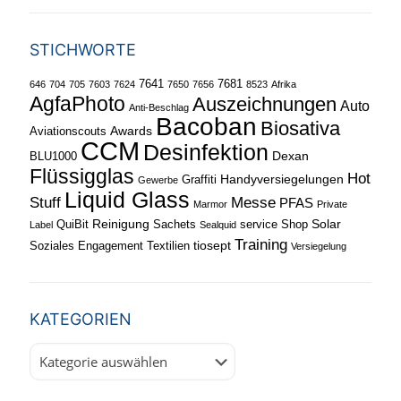
STICHWORTE
7641
7681
646
704
705
7603
7624
7650
7656
8523
Afrika
AgfaPhoto
Auszeichnungen
Auto
Anti-Beschlag
Bacoban
Biosativa
Awards
Aviationscouts
CCM
Desinfektion
Dexan
BLU1000
Flüssigglas
Hot
Handyversiegelungen
Graffiti
Gewerbe
Liquid Glass
Stuff
Messe
PFAS
Marmor
Private
Reinigung
Solar
QuiBit
Sachets
service
Shop
Label
Sealquid
Training
tiosept
Soziales Engagement
Textilien
Versiegelung
KATEGORIEN
Kategorien