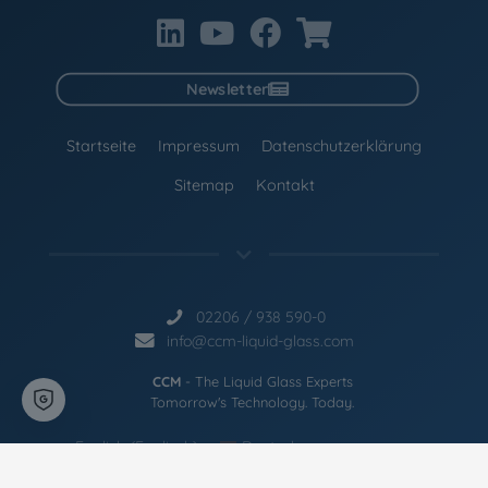
Newsletter
Startseite
Impressum
Datenschutzerklärung
Sitemap
Kontakt
02206 / 938 590-0
info@ccm-liquid-glass.com
CCM
- The Liquid Glass Experts
Tomorrow's Technology. Today.
English
(
Englisch
)
Deutsch