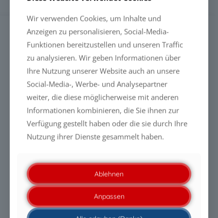
Wir verwenden Cookies, um Inhalte und
Anzeigen zu personalisieren, Social-Media-
SUCHE
Funktionen bereitzustellen und unseren Traffic
zu analysieren. Wir geben Informationen über
Ihre Nutzung unserer Website auch an unsere
Social-Media-, Werbe- und Analysepartner
weiter, die diese möglicherweise mit anderen
NEUESTE MELDUNGEN
Informationen kombinieren, die Sie ihnen zur
Verfügung gestellt haben oder die sie durch Ihre
PFAS-freie Liquid Glass-Beschichtungen: Warum die
Zukunft durch Leistung entschieden wird
Nutzung ihrer Dienste gesammelt haben.
PFAS-freie Liquid Glass-Beschichtungen: Warum die
Zukunft durch Leistung entschieden wird
Ablehnen
PFAS-frei ist heute nicht mehr das entscheidende
Anpassen
Kriterium. Entscheidend ist die technische
Leistungsfähigkeit.