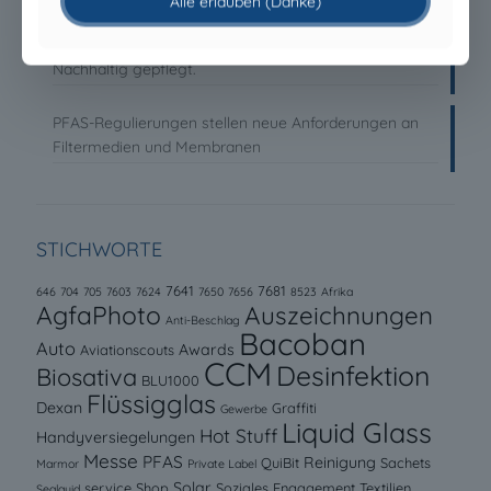
Alle erlauben (Danke)
Saubere Module. Effiziente Energiegewinnung.
Nachhaltig gepflegt.
PFAS-Regulierungen stellen neue Anforderungen an
Filtermedien und Membranen
STICHWORTE
7641
7681
646
704
705
7603
7624
7650
7656
8523
Afrika
AgfaPhoto
Auszeichnungen
Anti-Beschlag
Bacoban
Auto
Awards
Aviationscouts
CCM
Desinfektion
Biosativa
BLU1000
Flüssigglas
Dexan
Graffiti
Gewerbe
Liquid Glass
Hot Stuff
Handyversiegelungen
Messe
PFAS
Reinigung
QuiBit
Sachets
Marmor
Private Label
Solar
service
Shop
Soziales Engagement
Textilien
Sealquid