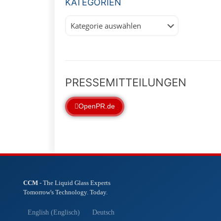
KATEGORIEN
Kategorien
PRESSEMITTEILUNGEN
OpenPR.de
CCM
- The Liquid Glass Experts
Tomorrow's Technology. Today.
English
(
Englisch
)
Deutsch