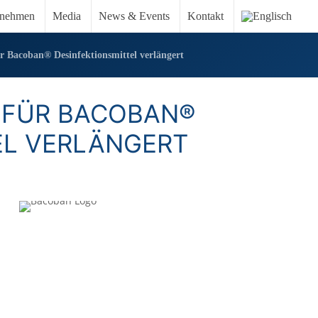
rnehmen
Media
News & Events
Kontakt
r Bacoban® Desinfektionsmittel verlängert
G FÜR BACOBAN®
EL VERLÄNGERT