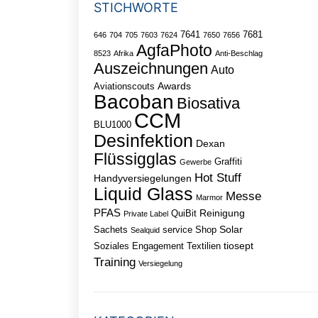
STICHWORTE
7641
7681
646
704
705
7603
7624
7650
7656
AgfaPhoto
8523
Afrika
Anti-Beschlag
Auszeichnungen
Auto
Awards
Aviationscouts
Bacoban
Biosativa
CCM
BLU1000
Desinfektion
Dexan
Flüssigglas
Graffiti
Gewerbe
Hot Stuff
Handyversiegelungen
Liquid Glass
Messe
Marmor
PFAS
Reinigung
QuiBit
Private Label
Solar
Sachets
service
Shop
Sealquid
tiosept
Soziales Engagement
Textilien
Training
Versiegelung