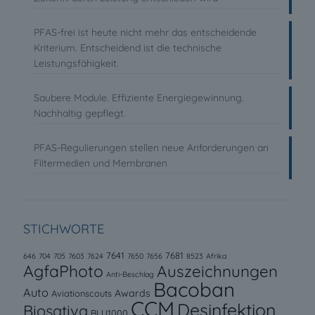
PFAS-frei ist heute nicht mehr das entscheidende
Kriterium. Entscheidend ist die technische
Leistungsfähigkeit.
Saubere Module. Effiziente Energiegewinnung.
Nachhaltig gepflegt.
PFAS-Regulierungen stellen neue Anforderungen an
Filtermedien und Membranen
STICHWORTE
7641
7681
646
704
705
7603
7624
7650
7656
8523
Afrika
AgfaPhoto
Auszeichnungen
Anti-Beschlag
Bacoban
Auto
Awards
Aviationscouts
CCM
Desinfektion
Biosativa
BLU1000