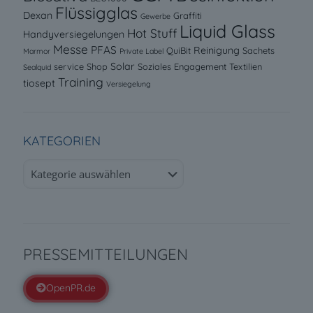
Flüssigglas
Dexan
Graffiti
Gewerbe
Liquid Glass
Hot Stuff
Handyversiegelungen
Messe
PFAS
Reinigung
QuiBit
Sachets
Marmor
Private Label
Solar
service
Shop
Soziales Engagement
Textilien
Sealquid
Training
tiosept
Versiegelung
KATEGORIEN
Kategorien
PRESSEMITTEILUNGEN
OpenPR.de