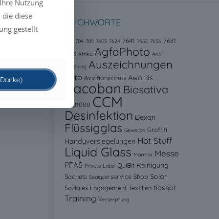
 Ihre Nutzung
 die diese
STICHWORTE
ng gestellt
7641
7681
646
704
705
7603
7624
7650
7656
AgfaPhoto
8523
Afrika
Anti-
Auszeichnungen
Beschlag
Auto
Awards
Aviationscouts
 (Danke)
Bacoban
Biosativa
CCM
BLU1000
Desinfektion
Dexan
Flüssigglas
Graffiti
Gewerbe
Hot Stuff
Handyversiegelungen
Liquid Glass
Messe
Marmor
PFAS
Reinigung
QuiBit
Private Label
Solar
Sachets
service
Shop
Sealquid
tiosept
Soziales Engagement
Textilien
Training
Versiegelung