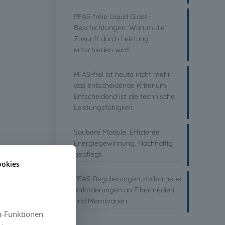
PFAS-freie Liquid Glass-
Beschichtungen: Warum die
Zukunft durch Leistung
entschieden wird
PFAS-frei ist heute nicht mehr
das entscheidende Kriterium.
Entscheidend ist die technische
Leistungsfähigkeit.
Saubere Module. Effiziente
Energiegewinnung. Nachhaltig
gepflegt.
ookies
PFAS-Regulierungen stellen neue
Anforderungen an Filtermedien
und Membranen
a-Funktionen