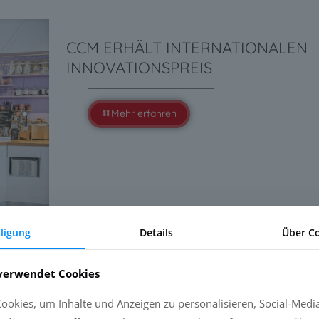
CCM ERHÄLT INTERNATIONALEN
INNOVATIONSPREIS
Mehr erfahren
lligung
Details
Über C
GEN
verwendet Cookies
okies, um Inhalte und Anzeigen zu personalisieren, Social-Medi