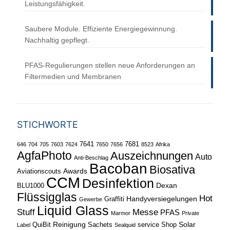
Leistungsfähigkeit.
Saubere Module. Effiziente Energiegewinnung.
Nachhaltig gepflegt.
PFAS-Regulierungen stellen neue Anforderungen an
Filtermedien und Membranen
STICHWORTE
7641
7681
646
704
705
7603
7624
7650
7656
8523
Afrika
AgfaPhoto
Auszeichnungen
Auto
Anti-Beschlag
Bacoban
Biosativa
Awards
Aviationscouts
CCM
Desinfektion
Dexan
BLU1000
Flüssigglas
Hot
Handyversiegelungen
Graffiti
Gewerbe
Liquid Glass
Stuff
Messe
PFAS
Marmor
Private
Reinigung
Solar
QuiBit
Sachets
service
Shop
Label
Sealquid