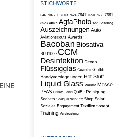
STICHWORTE
7641
7681
646
704
705
7603
7624
7650
7656
AgfaPhoto
8523
Afrika
Anti-Beschlag
Auszeichnungen
Auto
Awards
Aviationscouts
Bacoban
Biosativa
CCM
BLU1000
Desinfektion
Dexan
Flüssigglas
Graffiti
Gewerbe
Hot Stuff
Handyversiegelungen
Liquid Glass
Messe
EINE
Marmor
PFAS
Reinigung
QuiBit
Private Label
Solar
Sachets
service
Shop
Sealquid
tiosept
Soziales Engagement
Textilien
Training
Versiegelung