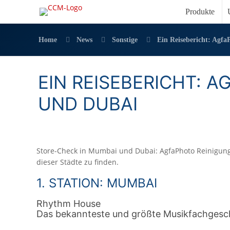
Produkte
Home
News
Sonstige
Ein Reisebericht: Agfa
EIN REISEBERICHT: A
UND DUBAI
Store-Check in Mumbai und Dubai: AgfaPhoto Reinigun
dieser Städte zu finden.
1. STATION: MUMBAI
Rhythm House
Das bekannteste und größte Musikfachgesc