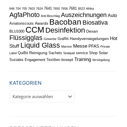
7641
7681
646
704
705
7603
7624
7650
7656
8523
Afrika
AgfaPhoto
Auszeichnungen
Auto
Anti-Beschlag
Bacoban
Biosativa
Awards
Aviationscouts
CCM
Desinfektion
Dexan
BLU1000
Flüssigglas
Hot
Handyversiegelungen
Graffiti
Gewerbe
Liquid Glass
Stuff
Messe
PFAS
Marmor
Private
Reinigung
Solar
QuiBit
Sachets
service
Shop
Label
Sealquid
Training
tiosept
Soziales Engagement
Textilien
Versiegelung
KATEGORIEN
Kategorien