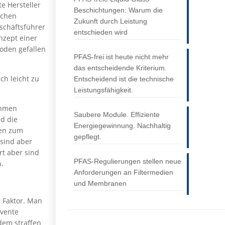
e Hersteller
Beschichtungen: Warum die
schen
Zukunft durch Leistung
eschäftsführer
entschieden wird
nzept einer
oden gefallen
PFAS-frei ist heute nicht mehr
das entscheidende Kriterium.
ch leicht zu
Entscheidend ist die technische
Leistungsfähigkeit.
nehmen
Saubere Module. Effiziente
nd die
Energiegewinnung. Nachhaltig
ten zum
gepflegt.
 sind aber
rt aber sind
PFAS-Regulierungen stellen neue
n.
Anforderungen an Filtermedien
und Membranen
 Faktor. Man
lvente
dem straffen