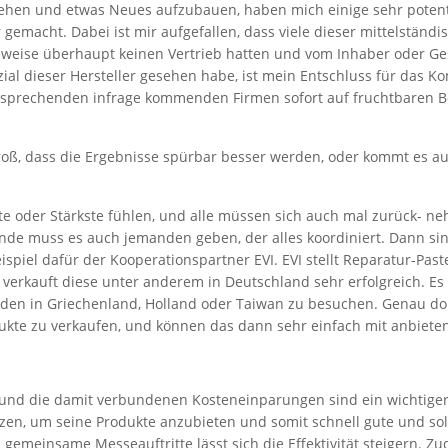
ehen und etwas Neues aufzubauen, haben mich einige sehr potent
 gemacht. Dabei ist mir aufgefallen, dass viele dieser mittelständi
eilweise überhaupt keinen Vertrieb hatten und vom Inhaber oder G
zial dieser Hersteller gesehen habe, ist mein Entschluss für das Ko
ntsprechenden infrage kommenden Firmen sofort auf fruchtbaren B
roß, dass die Ergebnisse spürbar besser werden, oder kommt es au
Beste oder Stärkste fühlen, und alle müssen sich auch mal zurück- 
nde muss es auch jemanden geben, der alles koordiniert. Dann si
eispiel dafür der Kooperationspartner EVI. EVI stellt Reparatur-Pas
 verkauft diese unter anderem in Deutschland sehr erfolgreich. Es
Kunden in Griechenland, Holland oder Taiwan zu besuchen. Genau do
ukte zu verkaufen, und können das dann sehr einfach mit anbiete
 und die damit verbundenen Kosteneinparungen sind ein wichtiger
tzen, um seine Produkte anzubieten und somit schnell gute und so
gemeinsame Messeauftritte lässt sich die Effektivität steigern. Zu