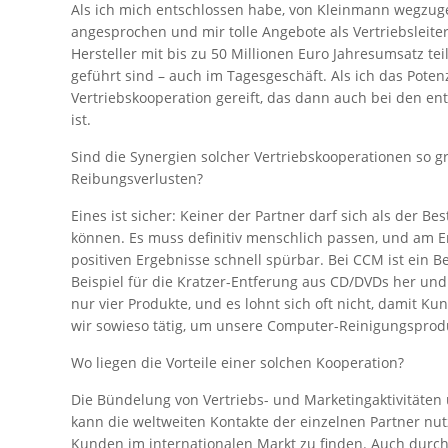
Als ich mich entschlossen habe, von Kleinmann wegzug
angesprochen und mir tolle Angebote als Vertriebsleiter
Hersteller mit bis zu 50 Millionen Euro Jahresumsatz t
geführt sind – auch im Tagesgeschäft. Als ich das Poten
Vertriebskooperation gereift, das dann auch bei den e
ist.
Sind die Synergien solcher Vertriebskooperationen so g
Reibungsverlusten?
Eines ist sicher: Keiner der Partner darf sich als der 
können. Es muss definitiv menschlich passen, und am E
positiven Ergebnisse schnell spürbar. Bei CCM ist ein B
Beispiel für die Kratzer-Entferung aus CD/DVDs her und
nur vier Produkte, und es lohnt sich oft nicht, damit 
wir sowieso tätig, um unsere Computer-Reinigungsprod
Wo liegen die Vorteile einer solchen Kooperation?
Die Bündelung von Vertriebs- und Marketingaktivitäten
kann die weltweiten Kontakte der einzelnen Partner nu
Kunden im internationalen Markt zu finden. Auch durch 