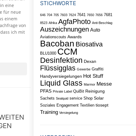
STICHWORTE
in eine
e für neue
7641
7681
646
704
705
7603
7624
7650
7656
us einem
AgfaPhoto
8523
Afrika
Anti-Beschlag
Nachfrage von
Auszeichnungen
Auto
dass ich mit
Awards
Aviationscouts
Bacoban
Biosativa
CCM
BLU1000
Desinfektion
Dexan
Flüssigglas
Graffiti
Gewerbe
Hot Stuff
Handyversiegelungen
Liquid Glass
Messe
Marmor
PFAS
Reinigung
QuiBit
Private Label
Solar
Sachets
service
Shop
Sealquid
tiosept
Soziales Engagement
Textilien
Training
Versiegelung
TWEITEN
GEN