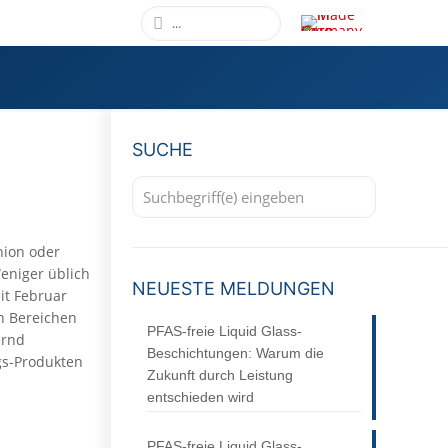
SUCHE
nion oder
eniger üblich
NEUESTE MELDUNGEN
it Februar
n Bereichen
PFAS-freie Liquid Glass-
ernd
Beschichtungen: Warum die
gs-Produkten
Zukunft durch Leistung
entschieden wird
PFAS-freie Liquid Glass-