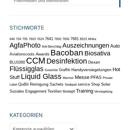
Filtermedien und Membranen
STICHWORTE
7641
7681
646
704
705
7603
7624
7650
7656
8523
Afrika
AgfaPhoto
Auszeichnungen
Auto
Anti-Beschlag
Bacoban
Biosativa
Awards
Aviationscouts
CCM
Desinfektion
Dexan
BLU1000
Flüssigglas
Hot
Handyversiegelungen
Graffiti
Gewerbe
Liquid Glass
Stuff
Messe
PFAS
Marmor
Private
Reinigung
Solar
QuiBit
Sachets
service
Shop
Label
Sealquid
Training
tiosept
Soziales Engagement
Textilien
Versiegelung
KATEGORIEN
Kategorien