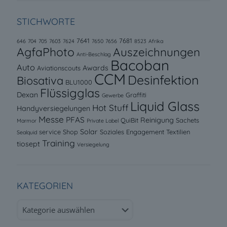
STICHWORTE
7641
7681
646
704
705
7603
7624
7650
7656
8523
Afrika
AgfaPhoto
Auszeichnungen
Anti-Beschlag
Bacoban
Auto
Awards
Aviationscouts
CCM
Desinfektion
Biosativa
BLU1000
Flüssigglas
Dexan
Graffiti
Gewerbe
Liquid Glass
Hot Stuff
Handyversiegelungen
Messe
PFAS
Reinigung
QuiBit
Sachets
Marmor
Private Label
Solar
service
Shop
Soziales Engagement
Textilien
Sealquid
Training
tiosept
Versiegelung
KATEGORIEN
Kategorien