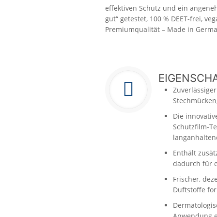
effektiven Schutz und ein angene
gut“ getestet, 100 % DEET-frei, ve
Premiumqualität – Made in Germa
EIGENSCH
Zuverlässiger
Stechmücken,
Die innovativ
Schutzfilm-Te
langanhalten
Enthält zusät
dadurch für
Frischer, dez
Duftstoffe for
Dermatologisc
Anwendung en