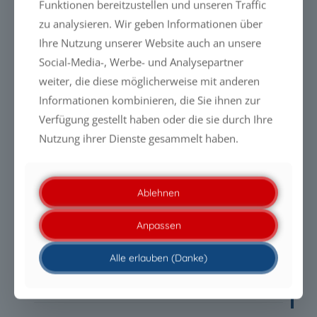
Funktionen bereitzustellen und unseren Traffic
zu analysieren. Wir geben Informationen über
NEUESTE MELDUNGEN
Ihre Nutzung unserer Website auch an unsere
PFAS-freie Liquid Glass-Beschichtungen: Warum die
Social-Media-, Werbe- und Analysepartner
Zukunft durch Leistung entschieden wird
weiter, die diese möglicherweise mit anderen
Informationen kombinieren, die Sie ihnen zur
PFAS-freie Liquid Glass-Beschichtungen: Warum die
Verfügung gestellt haben oder die sie durch Ihre
Zukunft durch Leistung entschieden wird
Nutzung ihrer Dienste gesammelt haben.
PFAS-frei ist heute nicht mehr das entscheidende
Kriterium. Entscheidend ist die technische
Leistungsfähigkeit.
Ablehnen
Anpassen
Saubere Module. Effiziente Energiegewinnung.
Nachhaltig gepflegt.
Alle erlauben (Danke)
PFAS-Regulierungen stellen neue Anforderungen an
Filtermedien und Membranen