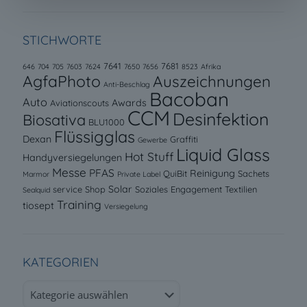
STICHWORTE
7641
7681
646
704
705
7603
7624
7650
7656
8523
Afrika
AgfaPhoto
Auszeichnungen
Anti-Beschlag
Bacoban
Auto
Awards
Aviationscouts
CCM
Desinfektion
Biosativa
BLU1000
Flüssigglas
Dexan
Graffiti
Gewerbe
Liquid Glass
Hot Stuff
Handyversiegelungen
Messe
PFAS
Reinigung
QuiBit
Sachets
Marmor
Private Label
Solar
service
Shop
Soziales Engagement
Textilien
Sealquid
Training
tiosept
Versiegelung
KATEGORIEN
Kategorien