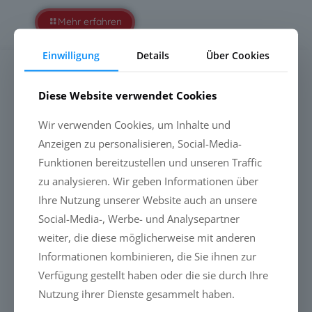
Mehr erfahren
Einwilligung
Details
Über Cookies
SUCHE
Diese Website verwendet Cookies
Wir verwenden Cookies, um Inhalte und
Anzeigen zu personalisieren, Social-Media-
Funktionen bereitzustellen und unseren Traffic
NEUESTE MELDUNGEN
zu analysieren. Wir geben Informationen über
Ihre Nutzung unserer Website auch an unsere
PFAS-freie Liquid Glass-Beschichtungen: Warum die
Social-Media-, Werbe- und Analysepartner
Zukunft durch Leistung entschieden wird
weiter, die diese möglicherweise mit anderen
PFAS-freie Liquid Glass-Beschichtungen: Warum die
Informationen kombinieren, die Sie ihnen zur
Zukunft durch Leistung entschieden wird
Verfügung gestellt haben oder die sie durch Ihre
Nutzung ihrer Dienste gesammelt haben.
PFAS-frei ist heute nicht mehr das entscheidende