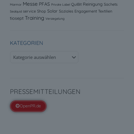
Messe
PFAS
Reinigung
QuiBit
Sachets
Marmor
Private Label
Solar
service
Shop
Soziales Engagement
Textilien
Sealquid
Training
tiosept
Versiegelung
KATEGORIEN
Kategorien
PRESSEMITTEILUNGEN
OpenPR.de