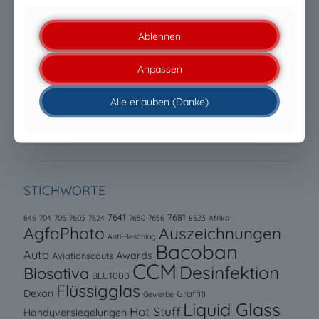
Kriterium. Entscheidend ist die technische
Leistungsfähigkeit.
Ablehnen
Saubere Module. Effiziente Energiegewinnung.
Anpassen
Nachhaltig gepflegt.
Alle erlauben (Danke)
PFAS-Regulierungen stellen neue Anforderungen an
Filtermedien und Membranen
STICHWORTE
7641
7681
646
704
705
7603
7624
7650
7656
8523
Afrika
AgfaPhoto
Auszeichnungen
Anti-Beschlag
Bacoban
Auto
Awards
Aviationscouts
CCM
Desinfektion
Biosativa
BLU1000
Flüssigglas
Dexan
Graffiti
Gewerbe
Liquid Glass
Hot Stuff
Handyversiegelungen