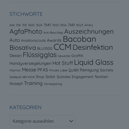
STICHWORTE
7641
7681
646
704
705
7603
7624
7650
7656
8523
Afrika
AgfaPhoto
Auszeichnungen
Anti-Beschlag
Bacoban
Auto
Awards
Aviationscouts
CCM
Desinfektion
Biosativa
BLU1000
Flüssigglas
Dexan
Graffiti
Gewerbe
Liquid Glass
Hot Stuff
Handyversiegelungen
Messe
PFAS
Reinigung
QuiBit
Sachets
Marmor
Private Label
Solar
service
Shop
Soziales Engagement
Textilien
Sealquid
Training
tiosept
Versiegelung
KATEGORIEN
Kategorien