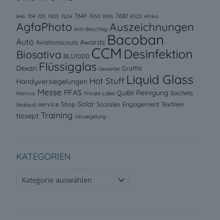
7641
7681
646
704
705
7603
7624
7650
7656
8523
Afrika
AgfaPhoto
Auszeichnungen
Anti-Beschlag
Bacoban
Auto
Awards
Aviationscouts
CCM
Desinfektion
Biosativa
BLU1000
Flüssigglas
Dexan
Graffiti
Gewerbe
Liquid Glass
Hot Stuff
Handyversiegelungen
Messe
PFAS
Reinigung
QuiBit
Sachets
Marmor
Private Label
Solar
service
Shop
Soziales Engagement
Textilien
Sealquid
Training
tiosept
Versiegelung
KATEGORIEN
Kategorien