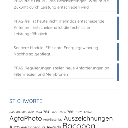
PFAS-freie Liquid Glass-Beschichtungen: Warum die
Zukunft durch Leistung entschieden wird
PFAS-frei ist heute nicht mehr das entscheidende
Kriterium. Entscheidend ist die technische
Leistungsfähigkeit.
Saubere Module. Effiziente Energiegewinnung.
Nachhaltig gepflegt.
PFAS-Regulierungen stellen neue Anforderungen an
Filtermedien und Membranen
STICHWORTE
7641
7681
646
704
705
7603
7624
7650
7656
8523
Afrika
AgfaPhoto
Auszeichnungen
Anti-Beschlag
Bacoban
Auto
Awards
Aviationscouts