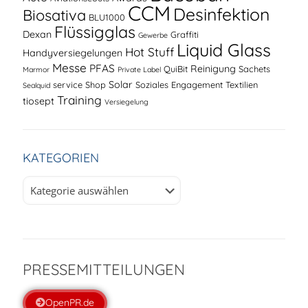
CCM
Desinfektion
Biosativa
BLU1000
Flüssigglas
Dexan
Graffiti
Gewerbe
Liquid Glass
Hot Stuff
Handyversiegelungen
Messe
PFAS
Reinigung
QuiBit
Sachets
Marmor
Private Label
Solar
service
Shop
Soziales Engagement
Textilien
Sealquid
Training
tiosept
Versiegelung
KATEGORIEN
Kategorien
PRESSEMITTEILUNGEN
OpenPR.de