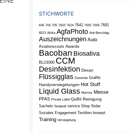
EINE
STICHWORTE
7641
7681
646
704
705
7603
7624
7650
7656
AgfaPhoto
8523
Afrika
Anti-Beschlag
Auszeichnungen
Auto
Awards
Aviationscouts
Bacoban
Biosativa
CCM
BLU1000
Desinfektion
Dexan
Flüssigglas
Graffiti
Gewerbe
Hot Stuff
Handyversiegelungen
Liquid Glass
Messe
Marmor
PFAS
Reinigung
QuiBit
Private Label
Solar
Sachets
service
Shop
Sealquid
tiosept
Soziales Engagement
Textilien
Training
Versiegelung