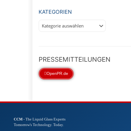
KATEGORIEN
Kategorien
PRESSEMITTEILUNGEN
OpenPR.de
CCM
- The Liquid Glass Experts
Tomorrow's Technology. Today.