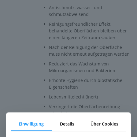
Antischmutz, wasser- und
schmutzabweisend
Reinigungsfreundlicher Effekt,
behandelte Oberflächen bleiben über
einen längeren Zeitraum sauber
Nach der Reinigung der Oberfläche
muss nicht erneut aufgetragen werden
Reduziert das Wachstum von
Mikroorganismen und Bakterien
Erhöhte Hygiene durch biostatische
Eigenschaften
Lebensmittelecht (inert)
Verringert die Oberflächenreibung
erheblich
Lange Haltbarkeit
Einwilligung
Details
Über Cookies
Schichtdicke: 60 - 150 nm