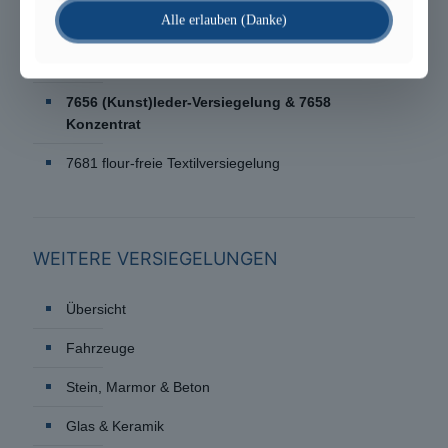
687 Teppichversiegelung
Alle erlauben (Danke)
689 / 7689 Textil-/Wildleder-Versiegelung & 7685
Konzentrat
7656 (Kunst)leder-Versiegelung & 7658
Konzentrat
7681 flour-freie Textilversiegelung
WEITERE VERSIEGELUNGEN
Übersicht
Fahrzeuge
Stein, Marmor & Beton
Glas & Keramik