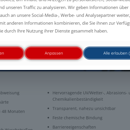
und unseren Traffic zu analysieren. Wir geben Informationen über
auch an unsere Social-Media-, Werbe- und Analysepartner weiter,
it anderen Informationen kombinieren, die Sie ihnen zur Verfügu
ie durch Ihre Nutzung ihrer Dienste gesammelt haben.
en
Anpassen
Alle erlauben
abweisung
Hervorragende UV/Wetter-, Abrasions-
Chemikalienbeständigkeit
härte
Transparent, nahezu unsichtbar
zu 48 Monaten
Feste chemische Bindung
Barriereeigenschaften
rch Waschstraßen