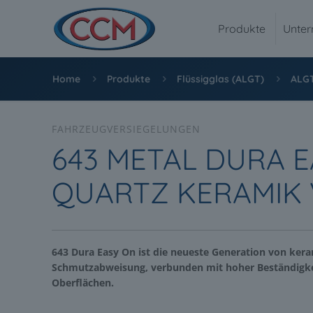
Produkte
Unte
Home
Produkte
Flüssigglas (ALGT)
ALGT
FAHRZEUGVERSIEGELUNGEN
643 METAL DURA E
QUARTZ KERAMIK 
643 Dura Easy On ist die neueste Generation von ker
Schmutzabweisung, verbunden mit hoher Beständigke
Oberflächen.