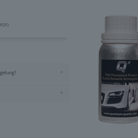
PDF
)
egelung?