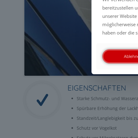
bereitzustellen 
unserer Website 
möglicherweise m
haben oder die s
Ablehn
EIGENSCHAFTEN
Starke Schmutz- und Wasser
Spürbare Erhöhung der Lack
Standzeit/Langlebigkeit bis 
Schutz vor Vogelkot
Schutz vor Mikrokratzern du