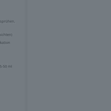
 sprühen,
hichten)
kation
35-50 ml