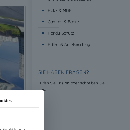
Holz- & MDF
Camper & Boote
Handy-Schutz
Brillen & Anti-Beschlag
SIE HABEN FRAGEN?
Rufen Sie uns an oder schreiben Sie
.
uns
ookies
a-Funktionen