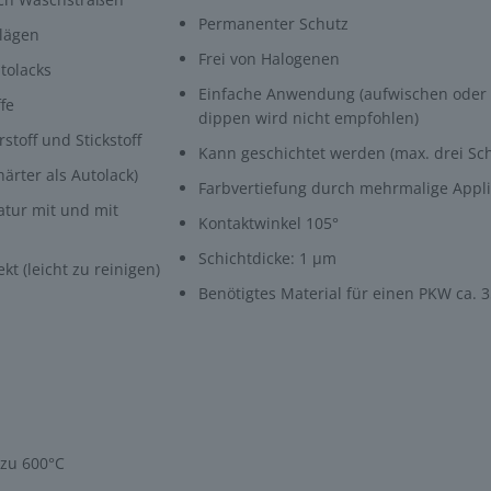
Permanenter Schutz
hlägen
Frei von Halogenen
tolacks
Einfache Anwendung (aufwischen oder
fe
dippen wird nicht empfohlen)
stoff und Stickstoff
Kann geschichtet werden (max. drei Sc
härter als Autolack)
Farbvertiefung durch mehrmalige Appli
tur mit und mit
Kontaktwinkel 105°
Schichtdicke: 1 μm
kt (leicht zu reinigen)
Benötigtes Material für einen PKW ca. 
 zu 600°C