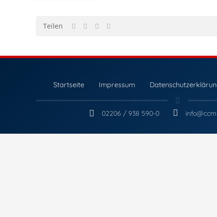
Teilen
Startseite
Impressum
Datenschutzerkläru
02206 / 938 590-0
info@ccm-