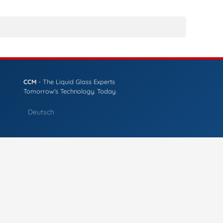
CCM
- The Liquid Glass Experts
Tomorrow's Technology. Today.
Deutsch