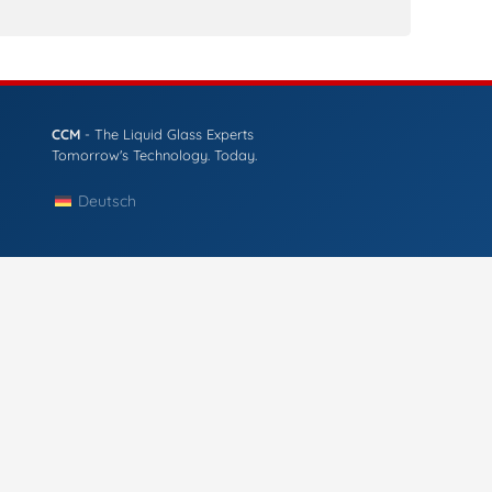
CCM
- The Liquid Glass Experts
Tomorrow's Technology. Today.
Deutsch