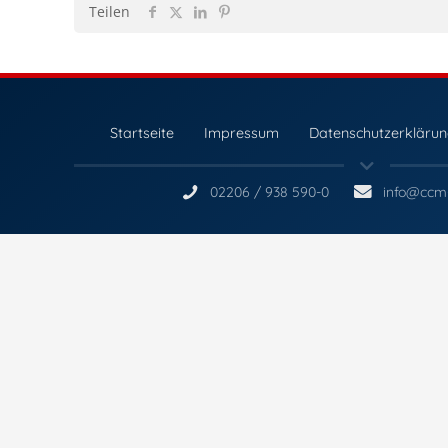
Teilen
Startseite
Impressum
Datenschutzerkläru
02206 / 938 590-0
info@ccm-