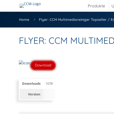
Produkte
U
Home
Flyer: CCM Multimediareiniger Topseller / E
FLYER: CCM MULTIMED
Download
Downloads
1078
Version