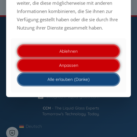
weiter, die diese möglicherweise mit anderen
Informationen kombinieren, die Sie ihnen zur
Verfügung gestellt haben oder die sie durch Ihre
Nutzung ihrer Dienste gesammelt haben.
Newsletter
Ablehnen
Startseite
Impressum
Datenschutzerklärung
Anpassen
Sitemap
Kontakt
Alle erlauben (Danke)
02206 / 938 590-0
info@ccm-liquid-glass.com
CCM
- The Liquid Glass Experts
Tomorrow's Technology. Today.
Deutsch