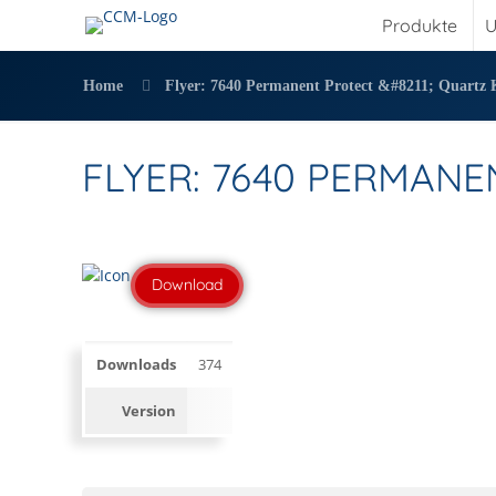
Produkte
U
Home
Flyer: 7640 Permanent Protect &#8211; Quartz 
FLYER: 7640 PERMAN
Download
Downloads
374
Version