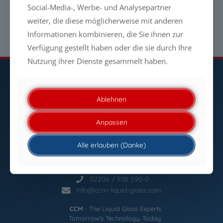
Social-Media-, Werbe- und Analysepartner
Teilen
weiter, die diese möglicherweise mit anderen
Informationen kombinieren, die Sie ihnen zur
Verfügung gestellt haben oder die sie durch Ihre
Nutzung ihrer Dienste gesammelt haben.
Ablehnen
Newsletter
Anpassen
Startseite
Impressum
Datenschutzerklärung
Alle erlauben (Danke)
Sitemap
Kontakt
02206 / 938 590-0
info@ccm-liquid-glass.com
CCM
- The Liquid Glass Experts
Tomorrow's Technology. Today.